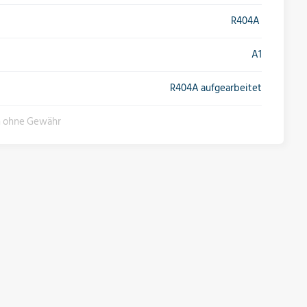
R404A
A1
R404A aufgearbeitet
n ohne Gewähr