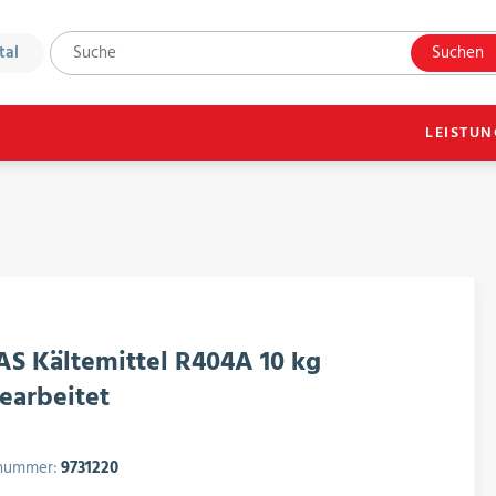
tal
Suchen
LEISTU
S Kältemittel R404A 10 kg
earbeitet
lnummer:
9731220