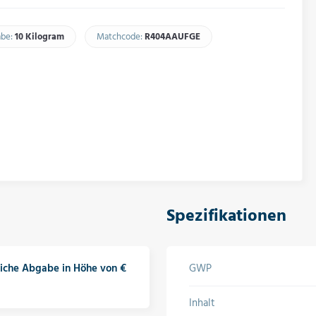
abe:
10 Kilogram
Matchcode:
R404AAUFGE​
Spezifikationen
liche Abgabe in Höhe von €
GWP
Inhalt