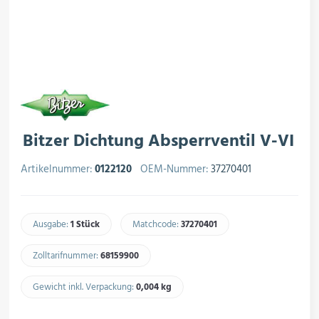
rojektierung
Kältesysteme
roduktion
Kältesatz & Kältesets
ogistik
Klimatechnik
Bitzer Dichtung Absperrventil V-VI
Artikelnummer:
0122120
OEM-Nummer:
37270401
Motoren & Ventilatoren
Ausgabe:
1 Stück
Matchcode:
37270401​
Zolltarifnummer:
68159900​
Regel- & Schaltventile
Gewicht inkl. Verpackung:
0,004 kg​