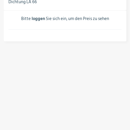
Dichtung LA 66
Schalter, Steuerungen &
Schaltschränke
Bitte
loggen
Sie sich ein, um den Preis zu sehen
Rohrleitungskomponenten
Installationsmaterial
Hilfs- & Verbrauchsmittel
Kältemittel & Technische Gase