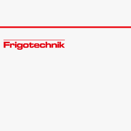
Öle & Solen
Werkzeuge & Messgeräte
Zukunftsweisend im Kälte - Klima - Wärme Großhandel
Wärmepumpen
Kontakt:
Zentrale | 040 540088-3
Bewerber | 040 540088-988
Angebote
info@frigotechnik.de
Folgen Sie uns auf:
Neu im Sortiment