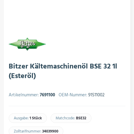
rojektierung
Kältesysteme
roduktion
Kältesatz & Kältesets
ogistik
Klimatechnik
Bitzer Kältemaschinenöl BSE 32 1l
(Esteröl)
Motoren & Ventilatoren
Artikelnummer:
7691100
OEM-Nummer:
91511002
Regel- & Schaltventile
Ausgabe:
1 Stück
Matchcode:
BSE32​
Zolltarifnummer:
34039900​