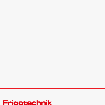
Öle & Solen
Werkzeuge & Messgeräte
Wärmepumpen
Angebote
Neu im Sortiment