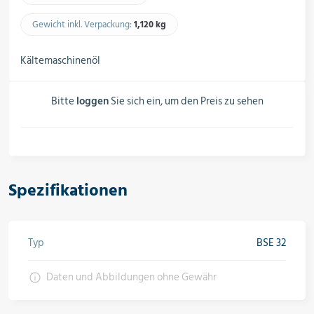
Schalter, Steuerungen &
Schaltschränke
Gewicht inkl. Verpackung:
1,120 kg​
Kältemaschinenöl
Rohrleitungskomponenten
Bitte
loggen
Sie sich ein, um den Preis zu sehen
Installationsmaterial
Spezifikationen
Hilfs- & Verbrauchsmittel
Typ
BSE 32
Kältemittel & Technische Gase
Daten und Abbildungen ohne Gewähr