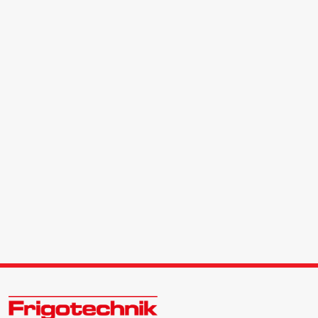
Öle & Solen
Werkzeuge & Messgeräte
Wärmepumpen
Angebote
Neu im Sortiment