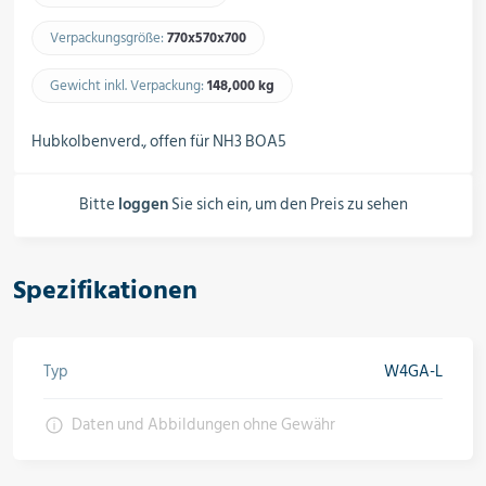
Schalter, Steuerungen &
Schaltschränke
Verpackungsgröße:
770x570x700​
Gewicht inkl. Verpackung:
148,000 kg​
Rohrleitungskomponenten
Hubkolbenverd., offen für NH3 BOA5
Bitte
loggen
Sie sich ein, um den Preis zu sehen
Installationsmaterial
Spezifikationen
Hilfs- & Verbrauchsmittel
Typ
W4GA-L
Kältemittel & Technische Gase
Daten und Abbildungen ohne Gewähr