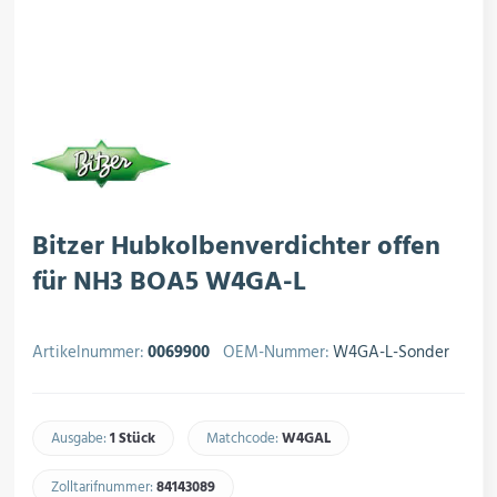
rojektierung
Kältesysteme
roduktion
Kältesatz & Kältesets
ogistik
Klimatechnik
Bitzer Hubkolbenverdichter offen
für NH3 BOA5 W4GA-L
Motoren & Ventilatoren
Artikelnummer:
0069900
OEM-Nummer:
W4GA-L-Sonder
Regel- & Schaltventile
Ausgabe:
1 Stück
Matchcode:
W4GAL​
Zolltarifnummer:
84143089​