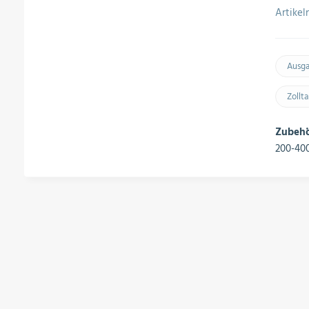
Artike
Ausg
Zollt
Zubehör
200-400