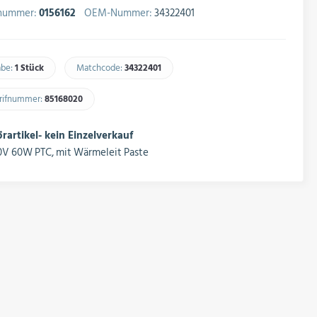
lnummer:
0156162
OEM-Nummer:
34322401
abe:
1 Stück
Matchcode:
34322401​
arifnummer:
85168020​
artikel- kein Einzelverkauf
V 60W PTC, mit Wärmeleit Paste