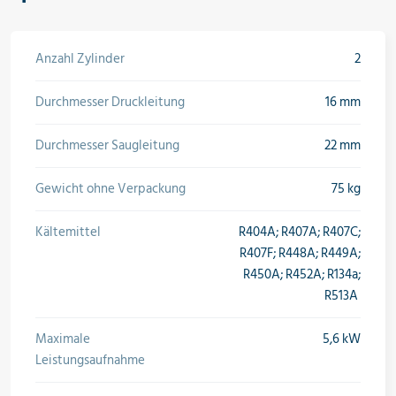
Anzahl Zylinder
2
Durchmesser Druckleitung
16 mm
Durchmesser Saugleitung
22 mm
Gewicht ohne Verpackung
75 kg
Kältemittel
R404A; R407A; R407C;
R407F; R448A; R449A;
R450A; R452A; R134a;
R513A
Maximale
5,6 kW
Leistungsaufnahme