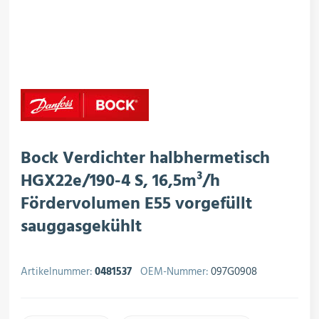
rojektierung
Kältesysteme
roduktion
Kältesatz & Kältesets
ogistik
Klimatechnik
Bock Verdichter halbhermetisch
HGX22e/190-4 S, 16,5m³/h
Fördervolumen E55 vorgefüllt
Motoren & Ventilatoren
sauggasgekühlt
Regel- & Schaltventile
Artikelnummer:
0481537
OEM-Nummer:
097G0908