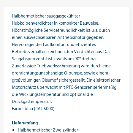
Öle & Solen
Halbhermetischer sauggasgekühlter
Hubkolbenverdichter in kompakter Bauweise.
Höchstmögliche Servicefreundlichkeit ist u. a. durch
Werkzeuge & Messgeräte
einen auswechselbaren Antriebsmotor gegeben.
Hervorragender Laufkomfort und effizientes
Betriebsverhalten zeichnen den Verdichter aus. Das
Saugabsperrventil ist jeweils um 90° drehbar.
Wärmepumpen
Zuverlässige Triebwerksschmierung wird durch eine
drehrichtungsunabhängige Ölpumpe, sowie einem
großvolumigen Ölsumpf sichergestellt. Ein elektronischer
Motorschutz überwacht mit PTC-Sensoren serienmäßig
Angebote
die Wicklungstemperatur und optional die
Druckgastemperatur.
Farbe: blau (RAL 5000)
Neu im Sortiment
Lieferumfang
Halbhermetischer Zweizylinder-