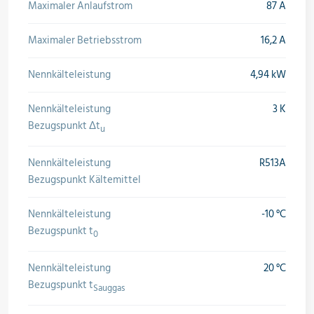
Maximaler Anlaufstrom
87 A
Maximaler Betriebsstrom
16,2 A
Nennkälteleistung
4,94 kW
Nennkälteleistung
3 K
Bezugspunkt Δt
u
Nennkälteleistung
R513A
Bezugspunkt Kältemittel
Nennkälteleistung
-10 °C
Bezugspunkt t
0
Nennkälteleistung
20 °C
Bezugspunkt t
Sauggas