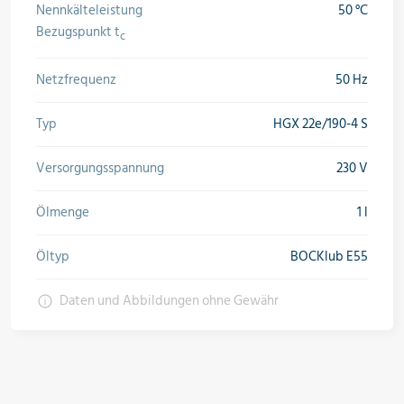
Nennkälteleistung
50 °C
Bezugspunkt t
c
Netzfrequenz
50 Hz
Typ
HGX 22e/190-4 S
Versorgungsspannung
230 V
Ölmenge
1 l
Öltyp
BOCKlub E55
Daten und Abbildungen ohne Gewähr