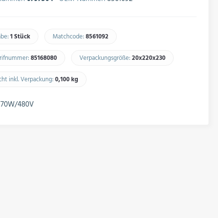
abe:
1 Stück
Matchcode:
8561092​
arifnummer:
85168080​
Verpackungsgröße:
20x220x230​
ht inkl. Verpackung:
0,100 kg​
 70W/480V