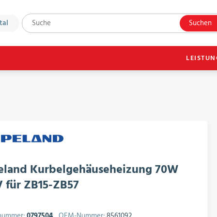
tal
Suchen
LEISTU
eland Kurbelgehäuseheizung 70W
 für ZB15-ZB57
lnummer:
0797504
OEM-Nummer:
8561092