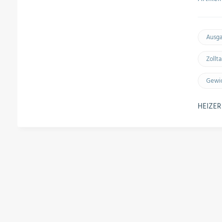
Ausg
Zollt
Gewic
HEIZER