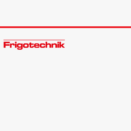
Öle & Solen
Werkzeuge & Messgeräte
Zukunftsweisend im Kälte - Klima - Wärme Großhandel
Wärmepumpen
Kontakt:
Zentrale | 040 540088-3
Bewerber | 040 540088-988
Angebote
info@frigotechnik.de
Folgen Sie uns auf:
Neu im Sortiment