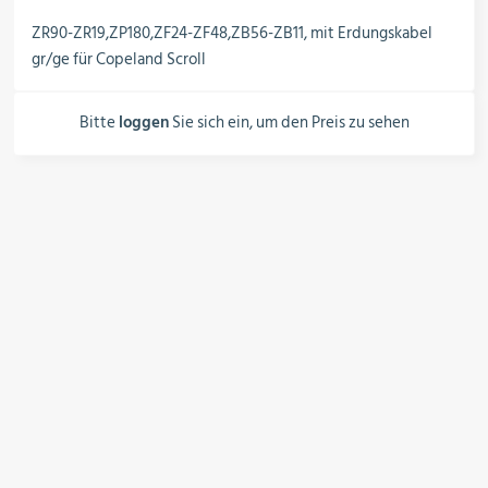
Schalter, Steuerungen &
Schaltschränke
ZR90-ZR19,ZP180,ZF24-ZF48,ZB56-ZB11, mit Erdungskabel
gr/ge für Copeland Scroll
Rohrleitungskomponenten
Bitte
loggen
Sie sich ein, um den Preis zu sehen
Installationsmaterial
Hilfs- & Verbrauchsmittel
Kältemittel & Technische Gase