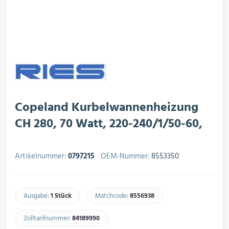
rojektierung
Kältesysteme
roduktion
Kältesatz & Kältesets
ogistik
Klimatechnik
Copeland Kurbelwannenheizung
CH 280, 70 Watt, 220-240/1/50-60,
Motoren & Ventilatoren
Artikelnummer:
0797215
OEM-Nummer:
8553350
Regel- & Schaltventile
Ausgabe:
1 Stück
Matchcode:
8556938​
Zolltarifnummer:
84189990​