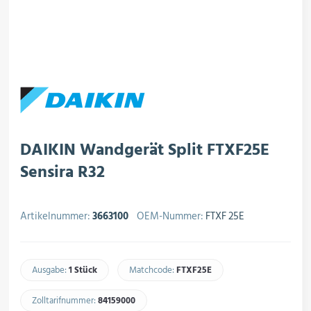
rojektierung
Kältesysteme
roduktion
Kältesatz & Kältesets
ogistik
Klimatechnik
DAIKIN Wandgerät Split FTXF25E
Sensira R32
Motoren & Ventilatoren
Artikelnummer:
3663100
OEM-Nummer:
FTXF 25E
Regel- & Schaltventile
Ausgabe:
1 Stück
Matchcode:
FTXF25E​
Zolltarifnummer:
84159000​