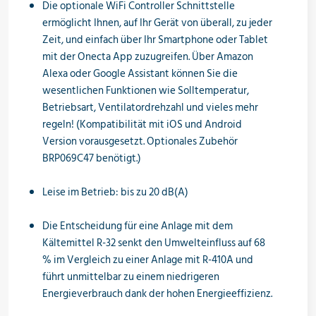
Die optionale WiFi Controller Schnittstelle
Öle & Solen
ermöglicht Ihnen, auf Ihr Gerät von überall, zu jeder
Zeit, und einfach über Ihr Smartphone oder Tablet
mit der Onecta App zuzugreifen. Über Amazon
Alexa oder Google Assistant können Sie die
Werkzeuge & Messgeräte
wesentlichen Funktionen wie Solltemperatur,
Betriebsart, Ventilatordrehzahl und vieles mehr
regeln! (Kompatibilität mit iOS und Android
Version vorausgesetzt. Optionales Zubehör
Wärmepumpen
BRP069C47 benötigt.)
Leise im Betrieb: bis zu 20 dB(A)
Angebote
Die Entscheidung für eine Anlage mit dem
Kältemittel R-32 senkt den Umwelteinfluss auf 68
% im Vergleich zu einer Anlage mit R-410A und
führt unmittelbar zu einem niedrigeren
Neu im Sortiment
Energieverbrauch dank der hohen Energieeffizienz.