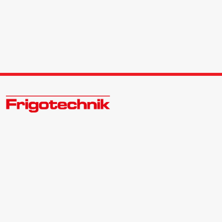
Zukunftsweisend im Kälte - Klima - Wärme Großhandel
Kontakt:
Zentrale | 040 540088-3
Bewerber | 040 540088-988
info@frigotechnik.de
Folgen Sie uns auf: