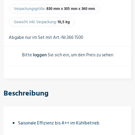
Schalter, Steuerungen &
Schaltschränke
Verpackungsgröße:
830 mm x 305 mm x 360 mm
Gewicht inkl. Verpackung:
10,5 kg​
Rohrleitungskomponenten
Abgabe nur im Set mit Art.-Nr.366 1500
Bitte
loggen
Sie sich ein, um den Preis zu sehen
Installationsmaterial
Hilfs- & Verbrauchsmittel
Beschreibung
Kältemittel & Technische Gase
Saisonale Effizienz bis A++ im Kühlbetrieb