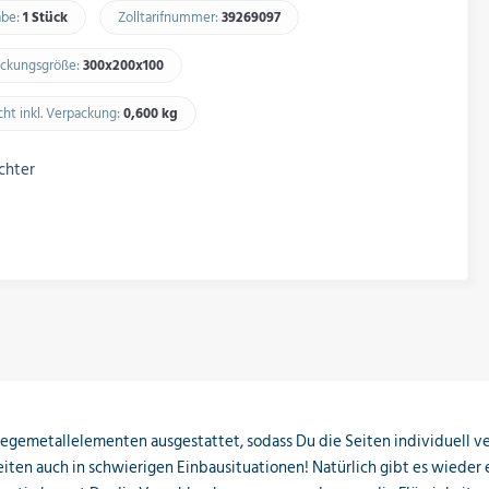
abe:
1 Stück
Zolltarifnummer:
39269097​
ckungsgröße:
300x200x100​
ht inkl. Verpackung:
0,600 kg​
ichter
iegemetallelementen ausgestattet, sodass Du die Seiten individuell ve
ten auch in schwierigen Einbausituationen! Natürlich gibt es wieder e