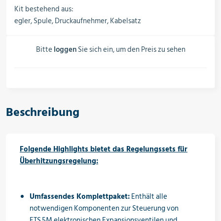
Schalter, Steuerungen &
Kit bestehend aus:
Schaltschränke
egler, Spule, Druckaufnehmer, Kabelsatz
Bitte
loggen
Sie sich ein, um den Preis zu sehen
Rohrleitungskomponenten
Installationsmaterial
Beschreibung
Hilfs- & Verbrauchsmittel
Folgende Highlights bietet das Regelungssets für
Überhitzungsregelung:
Kältemittel & Technische Gase
Umfassendes Komplettpaket:
Enthält alle
notwendigen Komponenten zur Steuerung von
ETS 5M elektronischen Expansionsventilen und