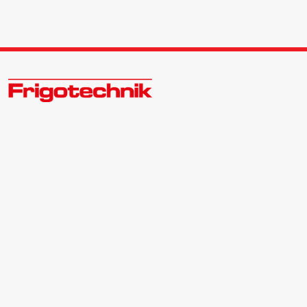
Zukunftsweisend im Kälte - Klima - Wärme Großhandel
Kontakt:
Zentrale | 040 540088-3
Bewerber | 040 540088-988
info@frigotechnik.de
Folgen Sie uns auf: