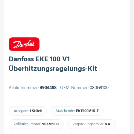
rojektierung
Kältesysteme
roduktion
Kältesatz & Kältesets
ogistik
Klimatechnik
Danfoss EKE 100 V1
Überhitzungsregelungs-Kit
Motoren & Ventilatoren
Artikelnummer:
4904488
OEM-Nummer:
080G9100
Ausgabe:
1 Stück
Matchcode:
EKE100V1KIT​
Regel- & Schaltventile
Zolltarifnummer:
90328900​
Verpackungsgröße:
n.a.​