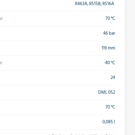
R463A; R515B; R516A
ur
70 °C
46 bar
119 mm
r
-40 °C
24
DML 052
70 °C
0,085 l