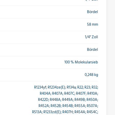
Bördel
58 mm
1/4" Zoll
Bördel
100 % Molekularsieb
0,248 kg
R1234yf; R1234ze(E); R134a; R22; R23; R32;
R404A; R407A; R407C; R407F; R410A;
R422D; R448A; R449A; R449B; R450A;
R452A; R452B; R454B; R455A; R507A;
R513A; R1233zd(E); R407H; R454A; R454C;