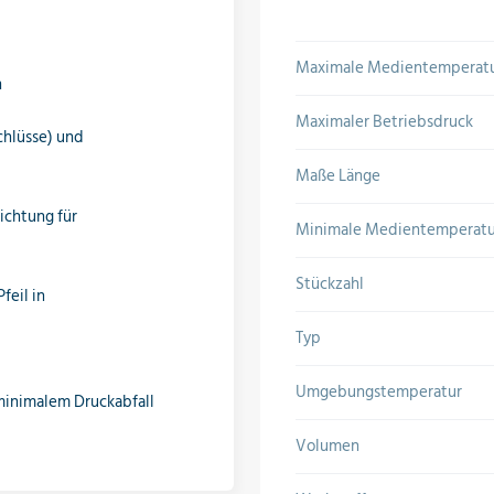
Maximale Medientemperat
n
Maximaler Betriebsdruck
chlüsse) und
Maße Länge
ichtung für
Minimale Medientemperatu
Stückzahl
feil in
Typ
Umgebungstemperatur
 minimalem Druckabfall
Volumen