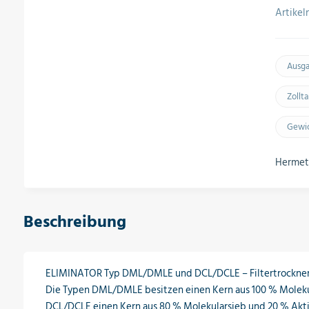
Artike
Ausg
Zollt
Gewic
Hermeti
Beschreibung
ELIMINATOR Typ DML/DMLE und DCL/DCLE – Filtertrockne
Die Typen DML/DMLE besitzen einen Kern aus 100 % Moleku
DCL/DCLE einen Kern aus 80 % Molekularsieb und 20 % Akt