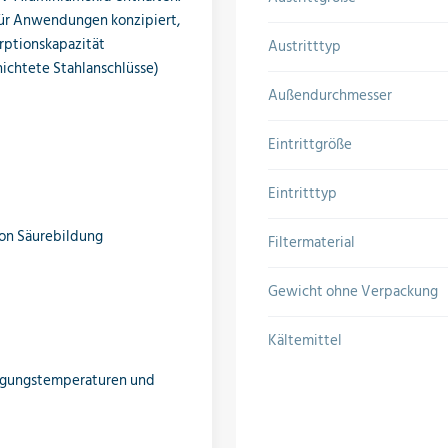
ür Anwendungen konzipiert,
rptionskapazität
Austritttyp
hichtete Stahlanschlüsse)
Außendurchmesser
Eintrittgröße
Eintritttyp
von Säurebildung
Filtermaterial
Gewicht ohne Verpackung
Kältemittel
sigungstemperaturen und