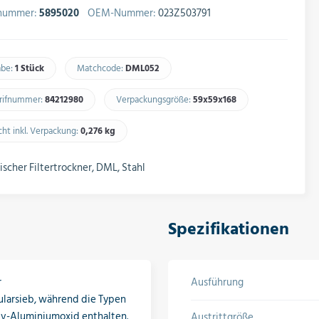
lnummer:
5895020
OEM-Nummer:
023Z503791
abe:
1 Stück
Matchcode:
DML052​
arifnummer:
84212980​
Verpackungsgröße:
59x59x168​
ht inkl. Verpackung:
0,276 kg​
scher Filtertrockner, DML, Stahl
Spezifikationen
r
Ausführung
larsieb, während die Typen
iv-Aluminiumoxid enthalten.
Austrittgröße