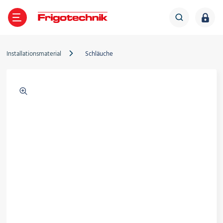
TE
GEN
LES
IGOTECHNIK
ZURÜCK
ZURÜCK
ZURÜCK
ZURÜCK
Installationsmaterial
Schläuche
Verdichter
ältetechnik
ber Frigotechnik
Frigo-News
Verflüssigungssätze
limatechnik
iederlassungen
Veranstaltungen
Wärmepumpe
Wärmeübertrager