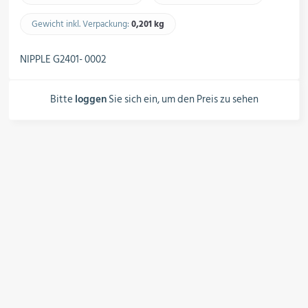
Schalter, Steuerungen &
Schaltschränke
Gewicht inkl. Verpackung:
0,201 kg​
NIPPLE G2401- 0002
Rohrleitungskomponenten
Bitte
loggen
Sie sich ein, um den Preis zu sehen
Installationsmaterial
Hilfs- & Verbrauchsmittel
Kältemittel & Technische Gase