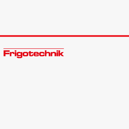
Öle & Solen
Werkzeuge & Messgeräte
Wärmepumpen
Zukunftsweisend im Kälte - Klima - Wärme Großhandel
Kontakt:
Zentrale | 040 540088-3
Angebote
Bewerber | 040 540088-988
info@frigotechnik.de
Neu im Sortiment
Folgen Sie uns auf: