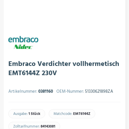
rojektierung
Kältesysteme
roduktion
Kältesatz & Kältesets
ogistik
Klimatechnik
Embraco Verdichter vollhermetisch
EMT6144Z 230V
Motoren & Ventilatoren
Artikelnummer:
0381160
OEM-Nummer:
51330621898ZA
Regel- & Schaltventile
Ausgabe:
1 Stück
Matchcode:
EMT6144Z​
Zolltarifnummer:
84143081​