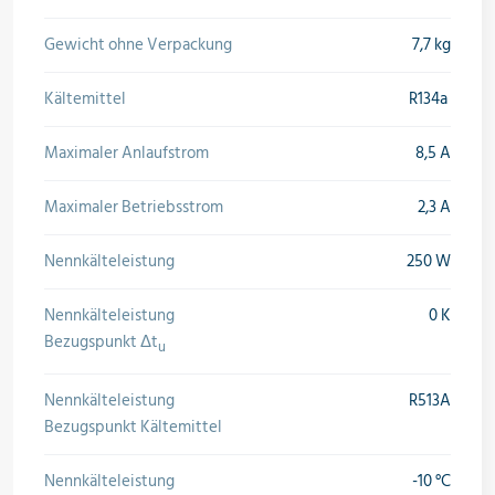
Öle & Solen
Gewicht ohne Verpackung
7,7 kg
Kältemittel
R134a
Werkzeuge & Messgeräte
Maximaler Anlaufstrom
8,5 A
Maximaler Betriebsstrom
2,3 A
Wärmepumpen
Nennkälteleistung
250 W
Nennkälteleistung
0 K
Angebote
Bezugspunkt Δt
u
Nennkälteleistung
R513A
Bezugspunkt Kältemittel
Neu im Sortiment
Nennkälteleistung
-10 °C