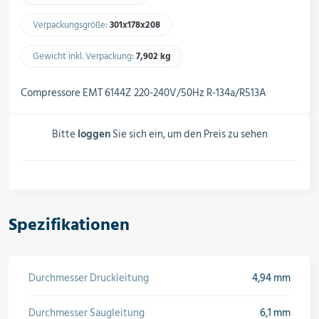
Schalter, Steuerungen &
Schaltschränke
Verpackungsgröße:
301x178x208​
Gewicht inkl. Verpackung:
7,902 kg​
Rohrleitungskomponenten
Compressore EMT 6144Z 220-240V/50Hz R-134a/R513A
Bitte
loggen
Sie sich ein, um den Preis zu sehen
Installationsmaterial
Hilfs- & Verbrauchsmittel
Spezifikationen
Kältemittel & Technische Gase
Durchmesser Druckleitung
4,94 mm
Durchmesser Saugleitung
6,1 mm