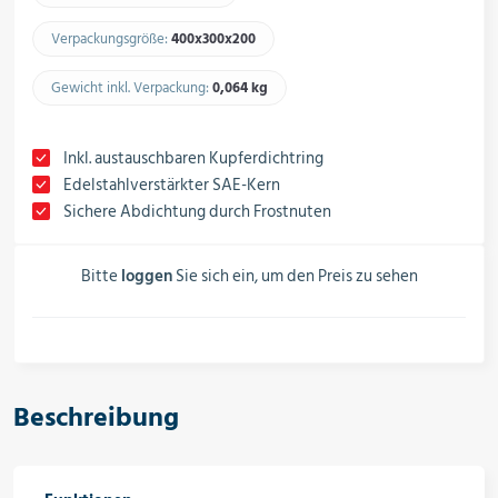
Schalter, Steuerungen &
Schaltschränke
Verpackungsgröße:
400x300x200​
Gewicht inkl. Verpackung:
0,064 kg​
Rohrleitungskomponenten
Inkl. austauschbaren Kupferdichtring
Edelstahlverstärkter SAE-Kern
Sichere Abdichtung durch Frostnuten
Installationsmaterial
Bitte
loggen
Sie sich ein, um den Preis zu sehen
Hilfs- & Verbrauchsmittel
Beschreibung
Kältemittel & Technische Gase