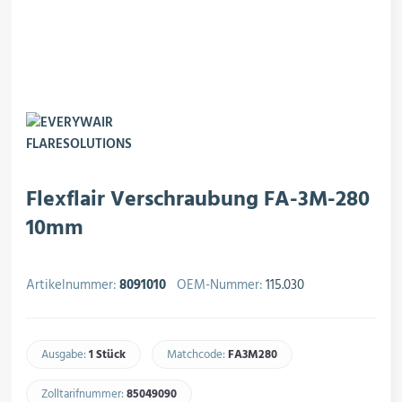
rojektierung
Kältesysteme
roduktion
Kältesatz & Kältesets
ogistik
Klimatechnik
Flexflair Verschraubung FA-3M-280
10mm
Motoren & Ventilatoren
Artikelnummer:
8091010
OEM-Nummer:
115.030
Regel- & Schaltventile
Ausgabe:
1 Stück
Matchcode:
FA3M280​
Zolltarifnummer:
85049090​