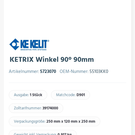
rojektierung
Kältesysteme
roduktion
Kältesatz & Kältesets
ogistik
Klimatechnik
KETRIX Winkel 90° 90mm
Artikelnummer:
5723070
OEM-Nummer:
55103KK0
Motoren & Ventilatoren
Ausgabe:
1 Stück
Matchcode:
D901​
Zolltarifnummer:
39174000​
Regel- & Schaltventile
Verpackungsgröße:
250 mm x 120 mm x 250 mm
Gewicht inkl. Verpackung:
0,917 kg​