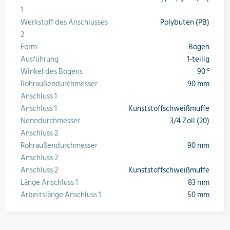
1
Öle & Solen
Werkstoff des Anschlusses
Polybuten (PB)
2
Form
Bogen
Ausführung
1-teilig
Werkzeuge & Messgeräte
Winkel des Bogens
90 °
Rohraußendurchmesser
90 mm
Anschluss 1
Anschluss 1
Kunststoffschweißmuffe
Wärmepumpen
Nenndurchmesser
3/4 Zoll (20)
Anschluss 2
Rohraußendurchmesser
90 mm
Angebote
Anschluss 2
Anschluss 2
Kunststoffschweißmuffe
Länge Anschluss 1
83 mm
Arbeitslänge Anschluss 1
50 mm
Neu im Sortiment