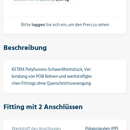
Schalter, Steuerungen &
Schaltschränke
Bitte
loggen
Sie sich ein, um den Preis zu sehen
Rohrleitungskomponenten
Beschreibung
Installationsmaterial
KETRIX Polyfusions-Schweißformstück, Ver
bindung von POB Rohren und werkstoffglei
chen Fittings ohne Querschnittsverengung
Hilfs- & Verbrauchsmittel
Fitting mit 2 Anschlüssen
Kältemittel & Technische Gase
Werkstoff des Anschlusses
Polypropylen (PP)