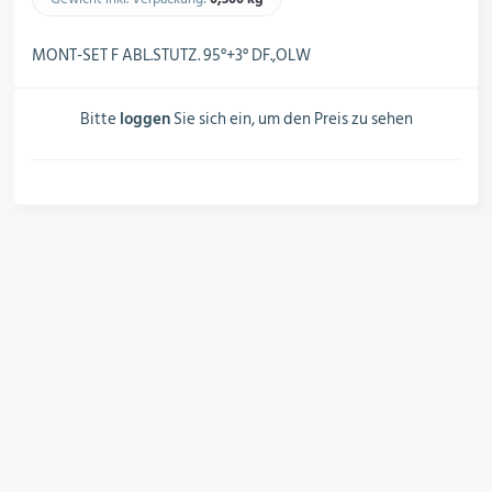
Schalter, Steuerungen &
Schaltschränke
MONT-SET F ABL.STUTZ. 95°+3° DF.,OLW
Bitte
loggen
Sie sich ein, um den Preis zu sehen
Rohrleitungskomponenten
Installationsmaterial
Hilfs- & Verbrauchsmittel
Kältemittel & Technische Gase