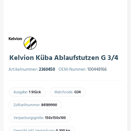
rojektierung
Kältesysteme
roduktion
Kältesatz & Kältesets
ogistik
Klimatechnik
Kelvion Küba Ablaufstutzen G 3/4
Artikelnummer:
2360450
OEM-Nummer:
100448166
Motoren & Ventilatoren
Ausgabe:
1 Stück
Matchcode:
G34​
Zolltarifnummer:
84189990​
Regel- & Schaltventile
Verpackungsgröße:
150x150x100​
Gewicht inkl. Verpackung:
0,300 kg​