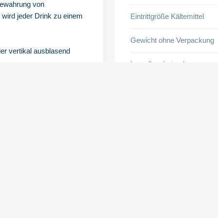
fbewahrung von
 wird jeder Drink zu einem
Eintrittgröße Kältemittel
Gewicht ohne Verpackung
der vertikal ausblasend
Lamellenabstand
ge Verteilung der Luft
Luftvolumenstrom
eblich verkürzt.
Maximaler Betriebsdruck
 nachgerüstet werden.
Nennleistung
tung in hoher Qualität:
Rohrinhalt
häuseteile abgenommen
Schalldruckpegel
Typ
inbaubreite von nur 75