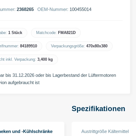
lnummer:
2368265
OEM-Nummer:
100455014
abe:
1 Stück
Matchcode:
FMA821D​
arifnummer:
84189910​
Verpackungsgröße:
470x80x380​
ht inkl. Verpackung:
3,400 kg​
ar bis 31.12.2026 oder bis Lagerbestand der Lüftermotoren
vion aufgebraucht ist
Spezifikationen
theken und -Kühlschränke
Austrittgröße Kältemittel