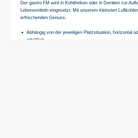
Der gastro FM wird in Kühltheken oder in Geräten zur Au
Lebensmitteln eingesetzt. Mit unserem kleinsten Luftkühler
erfrischenden Genuss.
Abhängig von der jeweiligen Platzsituation, horizontal o
erhältlich.
Durch das seitliche Ausblasen ist immer eine gleichmäßi
im Kühlmöbel gewährleistet. Abkühlzeiten werden so erh
Eine elektrische Abtauung kann für den Tiefkühlbetrieb
Kantenumschließende, lebensmittelechte Pulverbeschich
Für offene oder säurehaltige Kühlwaren geeignet.
Zur einfachen Reinigung und Wartung können alle Ge
werden.
Kelvion gastro slim FM mit Querstromlüfter: Mit einer E