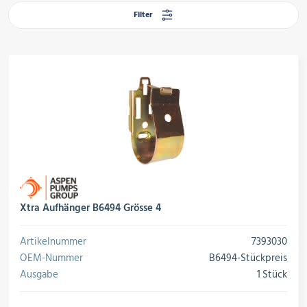
rojektierung
Kältesysteme
Filter
roduktion
Kältesatz & Kältesets
ogistik
Klimatechnik
Motoren & Ventilatoren
Xtra Aufhänger B6494 Grösse 4
Artikelnummer
7393030
Regel- & Schaltventile
OEM-Nummer
B6494-Stückpreis
Ausgabe
1 Stück