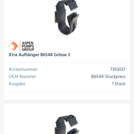
Öle & Solen
Werkzeuge & Messgeräte
Xtra Aufhänger B6544 Grösse 3
Wärmepumpen
Artikelnummer
7393037
OEM-Nummer
B6544-Stückpreis
Ausgabe
1 Stück
Angebote
Neu im Sortiment