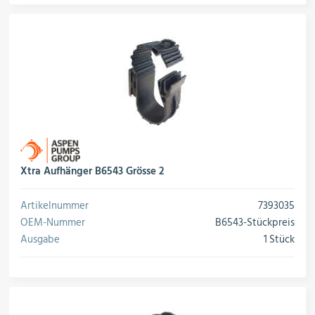
Schalter, Steuerungen &
Schaltschränke
Rohrleitungskomponenten
Installationsmaterial
Xtra Aufhänger B6543 Grösse 2
Hilfs- & Verbrauchsmittel
Artikelnummer
7393035
OEM-Nummer
B6543-Stückpreis
Ausgabe
1 Stück
Kältemittel & Technische Gase