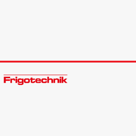
Zukunftsweisend im Kälte - Klima - Wärme Großhandel
Kontakt:
Zentrale | 040 540088-3
Bewerber | 040 540088-988