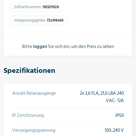
Schalter, Steuerungen &
Zolltarifnummer:
90321020​
Schaltschränke
Verpackungsgröße:
72x94x60​
Rohrleitungskomponenten
Bitte
loggen
Sie sich ein, um den Preis zu sehen
Installationsmaterial
Spezifikationen
Hilfs- & Verbrauchsmittel
Anzahl Relaisausgänge
2x 3,6 FLA, 21,6 LRA 240
VAC- 12A
IP Zertifizierung
IP50
Kältemittel & Technische Gase
Versorgungsspannung
100...240 V