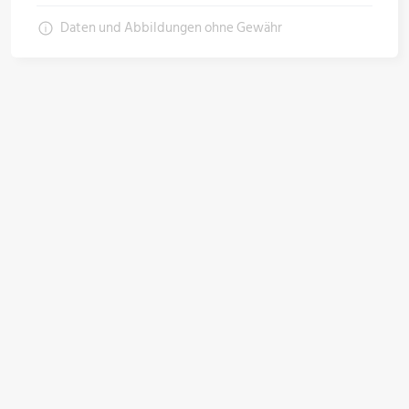
Öle & Solen
Daten und Abbildungen ohne Gewähr
Werkzeuge & Messgeräte
Wärmepumpen
Angebote
Neu im Sortiment