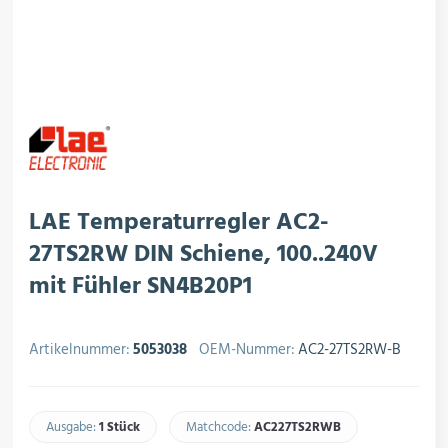
rojektierung
Kältesysteme
roduktion
Kältesatz & Kältesets
ogistik
Klimatechnik
LAE Temperaturregler AC2-
27TS2RW DIN Schiene, 100..240V
mit Fühler SN4B20P1
Motoren & Ventilatoren
Artikelnummer:
5053038
OEM-Nummer:
AC2-27TS2RW-B
Regel- & Schaltventile
Ausgabe:
1 Stück
Matchcode:
AC227TS2RWB​