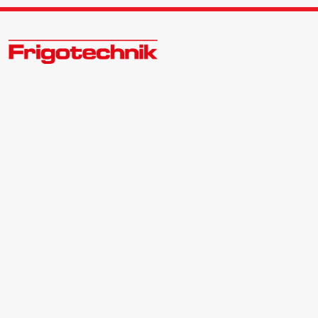
Zukunftsweisend im Kälte - Klima - Wärme Großhandel
Kontakt:
Zentrale | 040 540088-3
Bewerber | 040 540088-988
info@frigotechnik.de
Folgen Sie uns auf:
Impressum |
Datenschutz |
AGB
© 2026 Frigotechnik Handels-GmbH