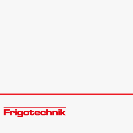
Öle & Solen
Werkzeuge & Messgeräte
Wärmepumpen
Angebote
Neu im Sortiment
Zukunftsweisend im Kälte - Klima - Wärme Großhandel