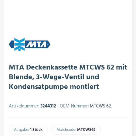
rojektierung
Kältesysteme
roduktion
Kältesatz & Kältesets
ogistik
Klimatechnik
MTA Deckenkassette MTCWS 62 mit
Blende, 3-Wege-Ventil und
Kondensatpumpe montiert
Motoren & Ventilatoren
Artikelnummer:
3244312
OEM-Nummer:
MTCWS 62
Regel- & Schaltventile
Ausgabe:
1 Stück
Matchcode:
MTCWS62​