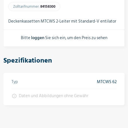
Schalter, Steuerungen &
Zolltarifnummer:
84158300​
Schaltschränke
Deckenkassetten MTCWS 2-Leiter mit Standard-V entilator
Rohrleitungskomponenten
Bitte
loggen
Sie sich ein, um den Preis zu sehen
Installationsmaterial
Spezifikationen
Typ
MTCWS 62
Hilfs- & Verbrauchsmittel
Daten und Abbildungen ohne Gewähr
Kältemittel & Technische Gase