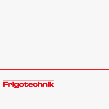
Öle & Solen
Werkzeuge & Messgeräte
Wärmepumpen
Angebote
Zukunftsweisend im Kälte - Klima - Wärme Großhandel
Neu im Sortiment
Kontakt: