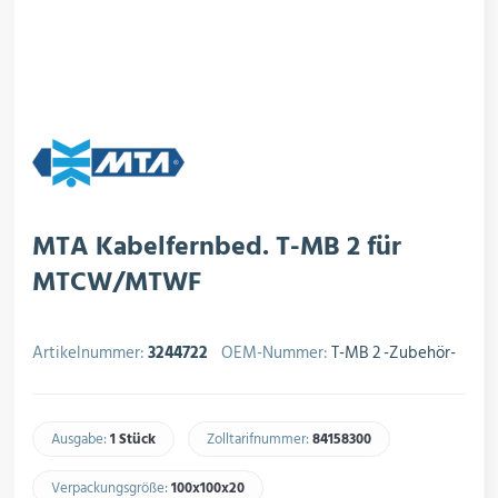
rojektierung
Kältesysteme
roduktion
Kältesatz & Kältesets
ogistik
Klimatechnik
MTA Kabelfernbed. T-MB 2 für
MTCW/MTWF
Motoren & Ventilatoren
Artikelnummer:
3244722
OEM-Nummer:
T-MB 2 -Zubehör-
Regel- & Schaltventile
Ausgabe:
1 Stück
Zolltarifnummer:
84158300​
Verpackungsgröße:
100x100x20​