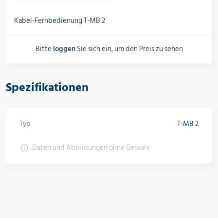
Schalter, Steuerungen &
Schaltschränke
Kabel-Fernbedienung T-MB 2
Bitte
loggen
Sie sich ein, um den Preis zu sehen
Rohrleitungskomponenten
Spezifikationen
Installationsmaterial
Typ
T-MB 2
Hilfs- & Verbrauchsmittel
Daten und Abbildungen ohne Gewähr
Kältemittel & Technische Gase