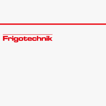
Zukunftsweisend im Kälte - Klima - Wärme Großhandel
Kontakt:
Zentrale | 040 540088-3
Bewerber | 040 540088-988
info@frigotechnik.de
Folgen Sie uns auf: