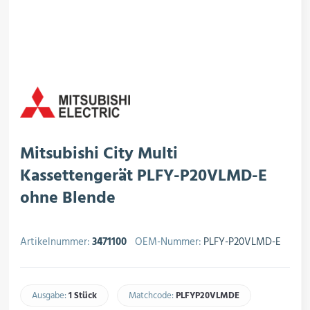
rojektierung
Kältesysteme
roduktion
Kältesatz & Kältesets
ogistik
Klimatechnik
Mitsubishi City Multi
Kassettengerät PLFY-P20VLMD-E
ohne Blende
Motoren & Ventilatoren
Artikelnummer:
3471100
OEM-Nummer:
PLFY-P20VLMD-E
Regel- & Schaltventile
Ausgabe:
1 Stück
Matchcode:
PLFYP20VLMDE​