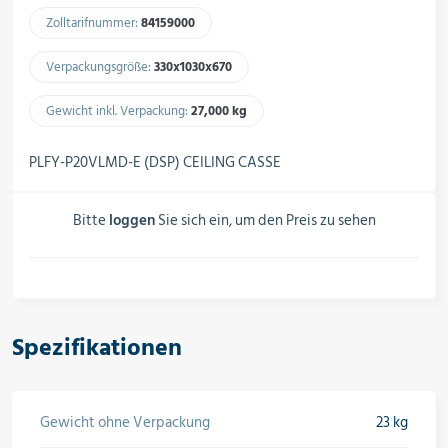
Schalter, Steuerungen &
Zolltarifnummer:
84159000​
Schaltschränke
Verpackungsgröße:
330x1030x670​
Rohrleitungskomponenten
Gewicht inkl. Verpackung:
27,000 kg​
PLFY-P20VLMD-E (DSP) CEILING CASSE
Installationsmaterial
Bitte
loggen
Sie sich ein, um den Preis zu sehen
Hilfs- & Verbrauchsmittel
Spezifikationen
Kältemittel & Technische Gase
Gewicht ohne Verpackung
23 kg