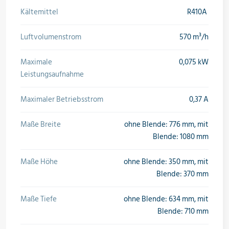
Kältemittel
R410A
Öle & Solen
Luftvolumenstrom
570 m³/h
Werkzeuge & Messgeräte
Maximale
0,075 kW
Leistungsaufnahme
Maximaler Betriebsstrom
0,37 A
Wärmepumpen
Maße Breite
ohne Blende: 776 mm, mit
Blende: 1080 mm
Angebote
Maße Höhe
ohne Blende: 350 mm, mit
Blende: 370 mm
Maße Tiefe
ohne Blende: 634 mm, mit
Neu im Sortiment
Blende: 710 mm