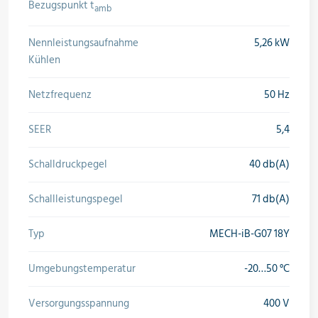
Bezugspunkt t
amb
Nennleistungsaufnahme
5,26 kW
Kühlen
Netzfrequenz
50 Hz
SEER
5,4
Schalldruckpegel
40 db(A)
Schallleistungspegel
71 db(A)
Typ
MECH-iB-G07 18Y
Umgebungstemperatur
-20…50 °C
Versorgungsspannung
400 V