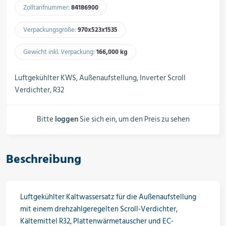
Schalter, Steuerungen &
Zolltarifnummer:
84186900​
Schaltschränke
Verpackungsgröße:
970x523x1535​
Gewicht inkl. Verpackung:
166,000 kg​
Rohrleitungskomponenten
Luftgekühlter KWS, Außenaufstellung, Inverter Scroll
Verdichter, R32
Installationsmaterial
Bitte
loggen
Sie sich ein, um den Preis zu sehen
Hilfs- & Verbrauchsmittel
Beschreibung
Kältemittel & Technische Gase
Luftgekühlter Kaltwassersatz für die Außenaufstellung
mit einem drehzahlgeregelten Scroll-Verdichter,
Kältemittel R32, Plattenwärmetauscher und EC-