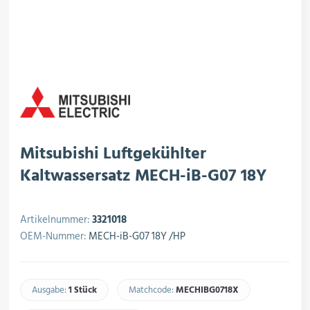
rojektierung
Kältesysteme
roduktion
Kältesatz & Kältesets
ogistik
Klimatechnik
Mitsubishi Luftgekühlter
Kaltwassersatz MECH-iB-G07 18Y
Motoren & Ventilatoren
Artikelnummer:
3321018
OEM-Nummer:
MECH-iB-G07 18Y /HP
Regel- & Schaltventile
Ausgabe:
1 Stück
Matchcode:
MECHIBG0718X​