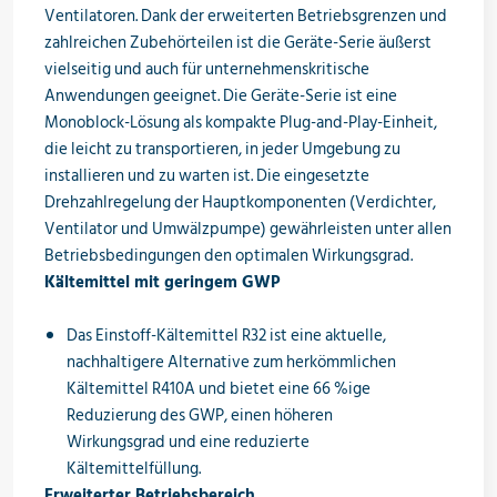
Ventilatoren. Dank der erweiterten Betriebsgrenzen und
Öle & Solen
zahlreichen Zubehörteilen ist die Geräte-Serie äußerst
vielseitig und auch für unternehmenskritische
Anwendungen geeignet. Die Geräte-Serie ist eine
Monoblock-Lösung als kompakte Plug-and-Play-Einheit,
Werkzeuge & Messgeräte
die leicht zu transportieren, in jeder Umgebung zu
installieren und zu warten ist. Die eingesetzte
Drehzahlregelung der Hauptkomponenten (Verdichter,
Ventilator und Umwälzpumpe) gewährleisten unter allen
Wärmepumpen
Betriebsbedingungen den optimalen Wirkungsgrad.
Kältemittel mit geringem GWP
Das Einstoff-Kältemittel R32 ist eine aktuelle,
Angebote
nachhaltigere Alternative zum herkömmlichen
Kältemittel R410A und bietet eine 66 %ige
Reduzierung des GWP, einen höheren
Neu im Sortiment
Wirkungsgrad und eine reduzierte
Kältemittelfüllung.
Erweiterter Betriebsbereich