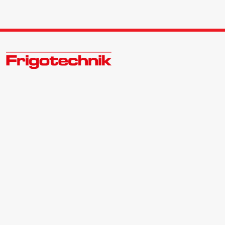
Zukunftsweisend im Kälte - Klima - Wärme Großhandel
Kontakt:
Zentrale | 040 540088-3
Bewerber | 040 540088-988
info@frigotechnik.de
Folgen Sie uns auf: