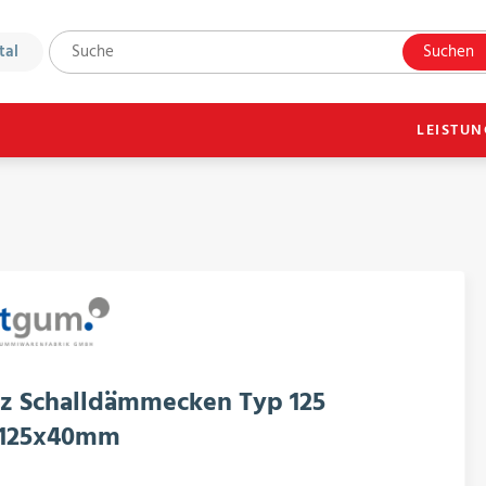
tal
Suchen
LEISTU
z Schalldämmecken Typ 125
x125x40mm