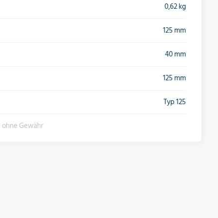
0,62 kg
125 mm
40 mm
125 mm
Typ 125
n ohne Gewähr