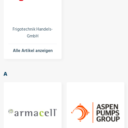
rojektierung
Kältesysteme
roduktion
Kältesatz & Kältesets
Frigotechnik Handels-
GmbH
Alle Artikel anzeigen
ogistik
Klimatechnik
A
Motoren & Ventilatoren
Regel- & Schaltventile