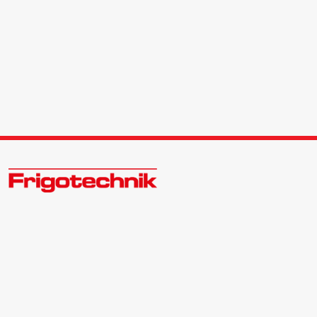
Zukunftsweisend im Kälte - Klima - Wärme Großhandel
Kontakt:
Zentrale | 040 540088-3
Bewerber | 040 540088-988