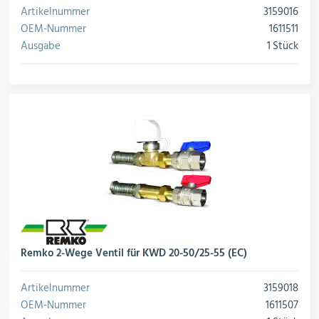
Schalter, Steuerungen &
Artikelnummer
3159016
Schaltschränke
OEM-Nummer
1611511
Ausgabe
1 Stück
Rohrleitungskomponenten
Installationsmaterial
Hilfs- & Verbrauchsmittel
Remko 2-Wege Ventil für KWD 20-50/25-55 (EC)
Kältemittel & Technische Gase
Artikelnummer
3159018
OEM-Nummer
1611507