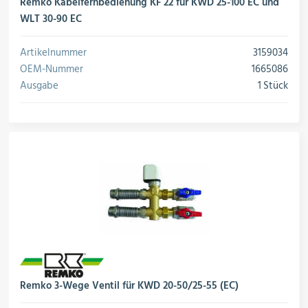
rojektierung
Remko Kabelfernbedienung KF 22 für KWD 25-100 EC und
Kältesysteme
WLT 30-90 EC
Artikelnummer
3159034
roduktion
Kältesatz & Kältesets
OEM-Nummer
1665086
Ausgabe
1 Stück
ogistik
Klimatechnik
Motoren & Ventilatoren
Regel- & Schaltventile
Remko 3-Wege Ventil für KWD 20-50/25-55 (EC)