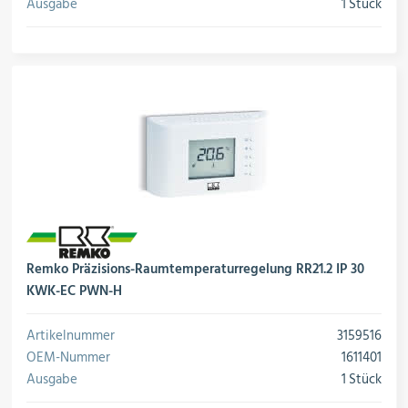
Ausgabe
1 Stück
Öle & Solen
Werkzeuge & Messgeräte
Wärmepumpen
Remko Präzisions-Raumtemperaturregelung RR21.2 IP 30
Angebote
KWK-EC PWN-H
Artikelnummer
3159516
OEM-Nummer
1611401
Neu im Sortiment
Ausgabe
1 Stück