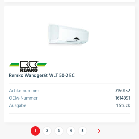
Remko Wandgerät WLT 50-2 EC
Artikelnummer
3150152
OEM-Nummer
1614851
Ausgabe
1 Stück
1
2
3
4
5