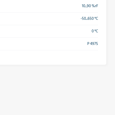
10...90 %rF
-50...650 °C
0 °C
P 4975