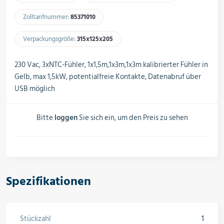
Schalter, Steuerungen &
Schaltschränke
Zolltarifnummer:
85371010​
Verpackungsgröße:
315x125x205​
Rohrleitungskomponenten
230 Vac, 3xNTC-Fühler, 1x1,5m,1x3m,1x3m kalibrierter Fühler in
Gelb, max 1,5kW, potentialfreie Kontakte, Datenabruf über
USB möglich
Installationsmaterial
Bitte
loggen
Sie sich ein, um den Preis zu sehen
Hilfs- & Verbrauchsmittel
Spezifikationen
Kältemittel & Technische Gase
Stückzahl
1