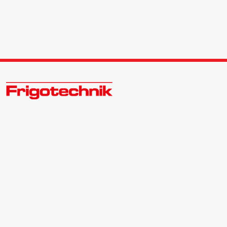
Zukunftsweisend im Kälte - Klima - Wärme Großhandel
Kontakt:
Zentrale | 040 540088-3
Bewerber | 040 540088-988
info@frigotechnik.de
Folgen Sie uns auf: