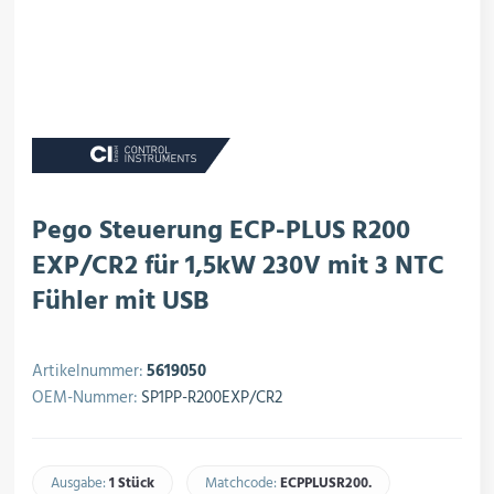
rojektierung
Kältesysteme
roduktion
Kältesatz & Kältesets
ogistik
Klimatechnik
Pego Steuerung ECP-PLUS R200
EXP/CR2 für 1,5kW 230V mit 3 NTC
Fühler mit USB
Motoren & Ventilatoren
Artikelnummer:
5619050
OEM-Nummer:
SP1PP-R200EXP/CR2
Regel- & Schaltventile
Ausgabe:
1 Stück
Matchcode:
ECPPLUSR200.​