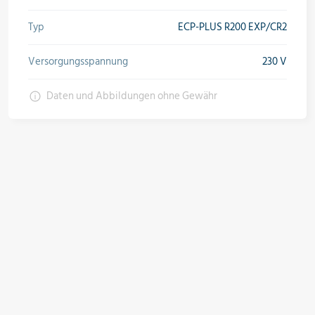
Öle & Solen
Typ
ECP-PLUS R200 EXP/CR2
Versorgungsspannung
230 V
Werkzeuge & Messgeräte
Daten und Abbildungen ohne Gewähr
Wärmepumpen
Angebote
Neu im Sortiment