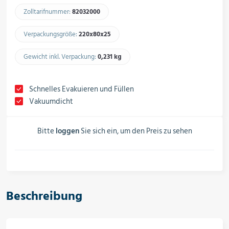
Schalter, Steuerungen &
Zolltarifnummer:
82032000​
Schaltschränke
Verpackungsgröße:
220x80x25​
Rohrleitungskomponenten
Gewicht inkl. Verpackung:
0,231 kg​
Schnelles Evakuieren und Füllen
Vakuumdicht
Installationsmaterial
Bitte
loggen
Sie sich ein, um den Preis zu sehen
Hilfs- & Verbrauchsmittel
Beschreibung
Kältemittel & Technische Gase