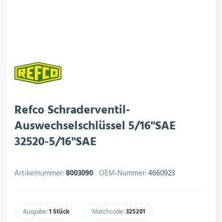
rojektierung
Kältesysteme
roduktion
Kältesatz & Kältesets
ogistik
Klimatechnik
Refco Schraderventil-
Auswechselschlüssel 5/16"SAE
32520-5/16"SAE
Motoren & Ventilatoren
Artikelnummer:
8003090
OEM-Nummer:
4660923
Regel- & Schaltventile
Ausgabe:
1 Stück
Matchcode:
325201​