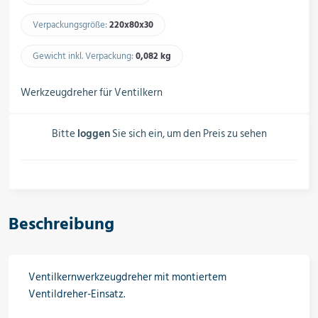
Schalter, Steuerungen &
Schaltschränke
Verpackungsgröße:
220x80x30​
Gewicht inkl. Verpackung:
0,082 kg​
Rohrleitungskomponenten
Werkzeugdreher für Ventilkern
Bitte
loggen
Sie sich ein, um den Preis zu sehen
Installationsmaterial
Hilfs- & Verbrauchsmittel
Beschreibung
Kältemittel & Technische Gase
Ventilkernwerkzeugdreher mit montiertem
Ventildreher-Einsatz.