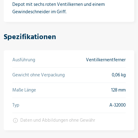
Depot mit sechs roten Ventilkernen und einem
Öle & Solen
Gewindeschneider im Griff.
Spezifikationen
Werkzeuge & Messgeräte
Ausführung
Ventilkernentferner
Wärmepumpen
Gewicht ohne Verpackung
0,06 kg
Maße Länge
128 mm
Angebote
Typ
A-32000
Daten und Abbildungen ohne Gewähr
Neu im Sortiment