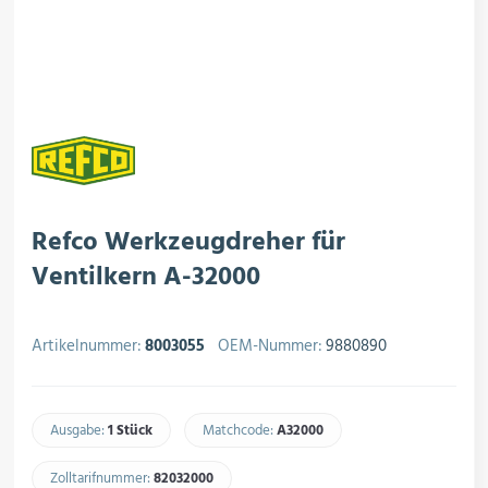
rojektierung
Kältesysteme
roduktion
Kältesatz & Kältesets
ogistik
Klimatechnik
Refco Werkzeugdreher für
Ventilkern A-32000
Motoren & Ventilatoren
Artikelnummer:
8003055
OEM-Nummer:
9880890
Regel- & Schaltventile
Ausgabe:
1 Stück
Matchcode:
A32000​
Zolltarifnummer:
82032000​