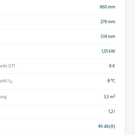
860 mm
278 mm
514 mm
1,01 kW
unkt DT1
8 K
nkt t
-8 °C
0
ung
3,5 m²
1,2 l
46 db(A)