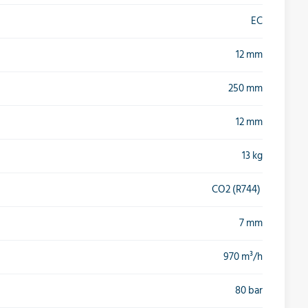
EC
12 mm
250 mm
12 mm
13 kg
CO2 (R744)
7 mm
970 m³/h
80 bar