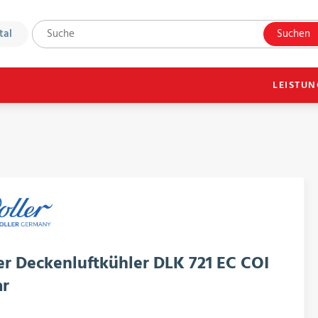
tal
Suchen
LEISTU
er Deckenluftkühler DLK 721 EC COI
ar