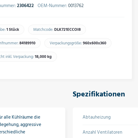
lnummer:
2306422
OEM-Nummer:
0013762
abe:
1 Stück
Matchcode:
DLK721ECCOI8​
arifnummer:
84189910​
Verpackungsgröße:
960x600x360​
ht inkl. Verpackung:
18,000 kg​
Spezifikationen
ür alle Kühlräume die
Abtauheizung
Begehung, aggressive
erschiedliche
Anzahl Ventilatoren