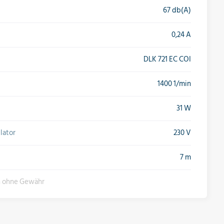
67 db(A)
0,24 A
DLK 721 EC COI
1400 1/min
31 W
lator
230 V
7 m
n ohne Gewähr