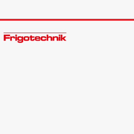
Zukunftsweisend im Kälte - Klima - Wärme Großhandel
Kontakt:
Zentrale | 040 540088-3
Bewerber | 040 540088-988
info@frigotechnik.de
Folgen Sie uns auf: