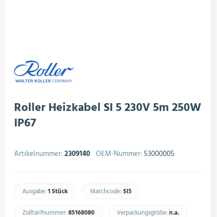
rojektierung
Kältesysteme
roduktion
Kältesatz & Kältesets
ogistik
Klimatechnik
Roller Heizkabel SI 5 230V 5m 250W
IP67
Motoren & Ventilatoren
Artikelnummer:
2309140
OEM-Nummer:
53000005
Regel- & Schaltventile
Ausgabe:
1 Stück
Matchcode:
SI5​
Zolltarifnummer:
85168080​
Verpackungsgröße:
n.a.​