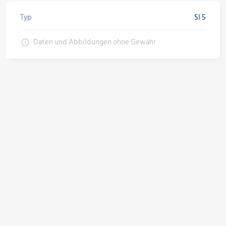
Öle & Solen
Typ
SI 5
Daten und Abbildungen ohne Gewähr
Werkzeuge & Messgeräte
Wärmepumpen
Angebote
Neu im Sortiment