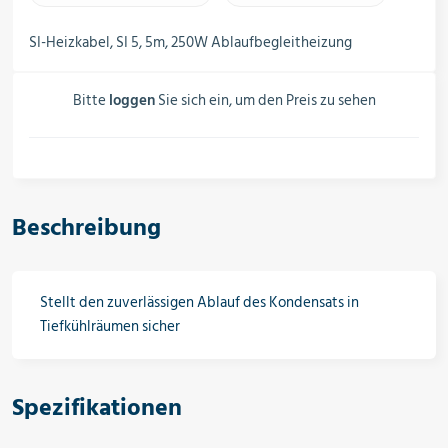
Schalter, Steuerungen &
Schaltschränke
SI-Heizkabel, SI 5, 5m, 250W Ablaufbegleitheizung
Bitte
loggen
Sie sich ein, um den Preis zu sehen
Rohrleitungskomponenten
Installationsmaterial
Beschreibung
Hilfs- & Verbrauchsmittel
Stellt den zuverlässigen Ablauf des Kondensats in
Tiefkühlräumen sicher
Kältemittel & Technische Gase
Spezifikationen