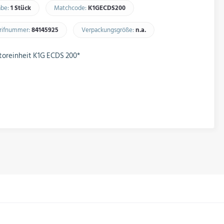
abe:
1 Stück
Matchcode:
K1GECDS200​
arifnummer:
84145925​
Verpackungsgröße:
n.a.​
toreinheit K1G ECDS 200*