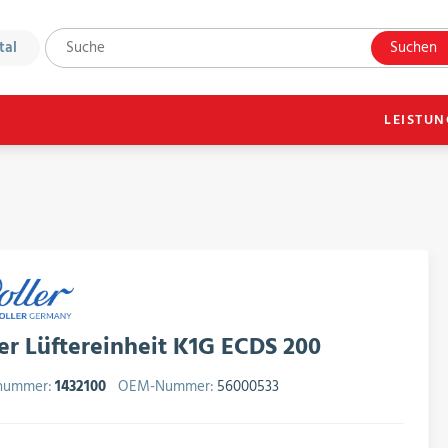
tal
Suchen
LEISTU
er Lüftereinheit K1G ECDS 200
lnummer:
1432100
OEM-Nummer:
56000533