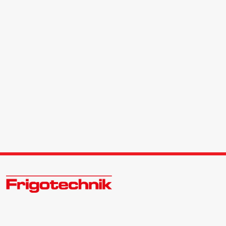
Öle & Solen
Werkzeuge & Messgeräte
Wärmepumpen
Angebote
Neu im Sortiment
Zukunftsweisend im Kälte - Klima - Wärme Großhandel
Kontakt: