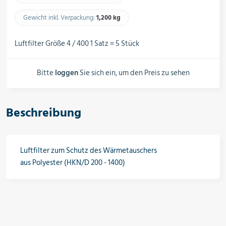
Schalter, Steuerungen &
Schaltschränke
Gewicht inkl. Verpackung:
1,200 kg​
Luftfilter Größe 4 / 400 1 Satz = 5 Stück
Rohrleitungskomponenten
Bitte
loggen
Sie sich ein, um den Preis zu sehen
Installationsmaterial
Beschreibung
Hilfs- & Verbrauchsmittel
Luftfilter zum Schutz des Wärmetauschers
aus Polyester (HKN/D 200 - 1400)
Kältemittel & Technische Gase