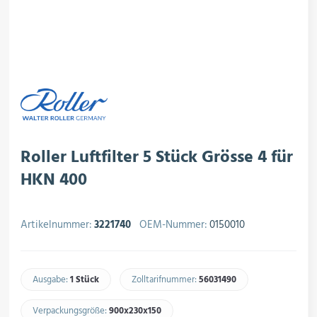
rojektierung
Kältesysteme
roduktion
Kältesatz & Kältesets
ogistik
Klimatechnik
Roller Luftfilter 5 Stück Grösse 4 für
HKN 400
Motoren & Ventilatoren
Artikelnummer:
3221740
OEM-Nummer:
0150010
Regel- & Schaltventile
Ausgabe:
1 Stück
Zolltarifnummer:
56031490​
Verpackungsgröße:
900x230x150​