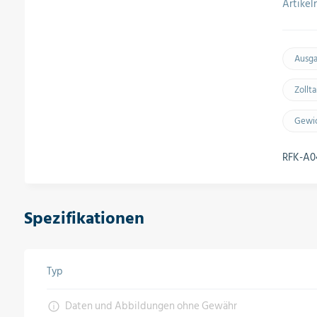
Artike
Ausg
Zollt
Gewic
RFK-A0
Spezifikationen
Typ
Daten und Abbildungen ohne Gewähr