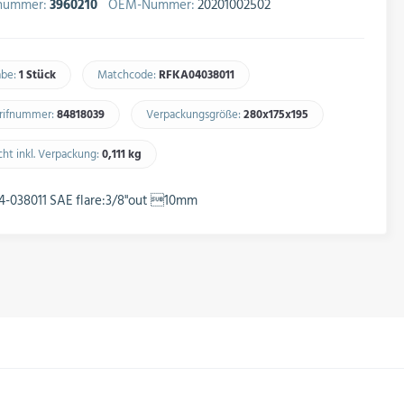
lnummer:
3960210
OEM-Nummer:
20201002502
abe:
1 Stück
Matchcode:
RFKA04038011​
arifnummer:
84818039​
Verpackungsgröße:
280x175x195​
ht inkl. Verpackung:
0,111 kg​
4-038011 SAE flare:3/8"out 10mm