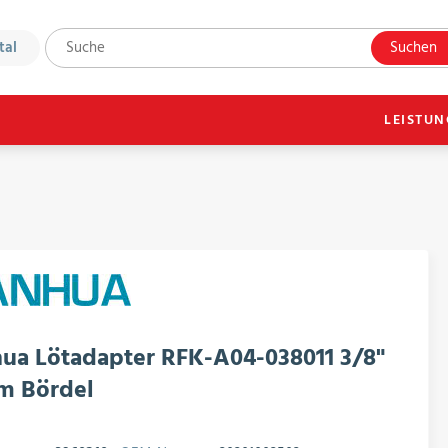
tal
Suchen
LEISTU
ua Lötadapter RFK-A04-038011 3/8"
m Bördel