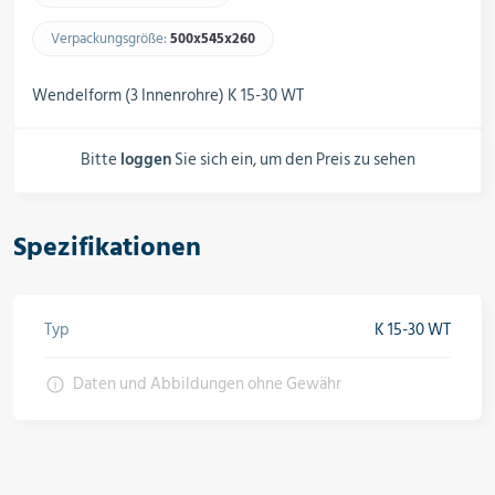
Schalter, Steuerungen &
Schaltschränke
Verpackungsgröße:
500x545x260​
Wendelform (3 Innenrohre) K 15-30 WT
Rohrleitungskomponenten
Bitte
loggen
Sie sich ein, um den Preis zu sehen
Installationsmaterial
Spezifikationen
Hilfs- & Verbrauchsmittel
Typ
K 15-30 WT
Daten und Abbildungen ohne Gewähr
Kältemittel & Technische Gase