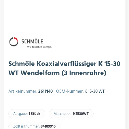
rojektierung
Kältesysteme
roduktion
Kältesatz & Kältesets
ogistik
Klimatechnik
Schmöle Koaxialverflüssiger K 15-30
WT Wendelform (3 Innenrohre)
Motoren & Ventilatoren
Artikelnummer:
2611140
OEM-Nummer:
K 15-30 WT
Regel- & Schaltventile
Ausgabe:
1 Stück
Matchcode:
K1530WT​
Zolltarifnummer:
84189910​