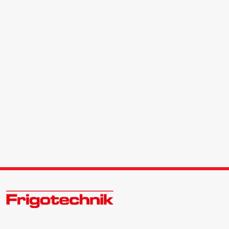
Öle & Solen
Werkzeuge & Messgeräte
Wärmepumpen
Angebote
Neu im Sortiment
Zukunftsweisend im Kälte - Klima - Wärme Großhandel