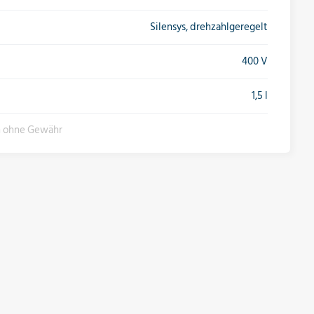
Silensys, drehzahlgeregelt
400 V
1,5 l
n ohne Gewähr