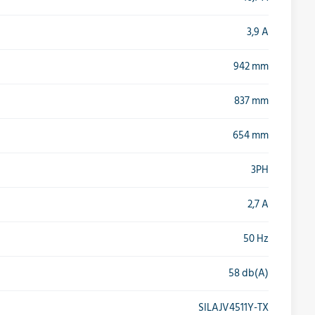
3,9 A
942 mm
837 mm
654 mm
3PH
2,7 A
50 Hz
58 db(A)
SILAJV4511Y-TX