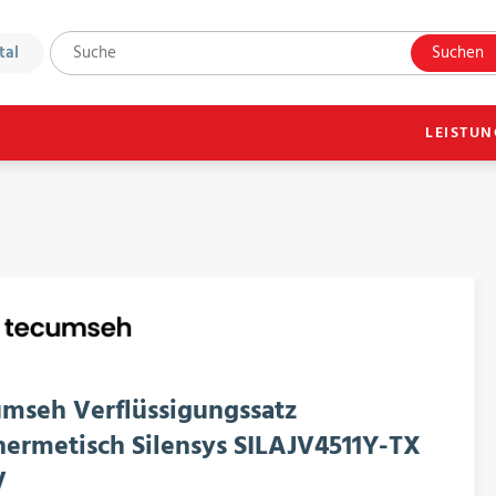
tal
Suchen
LEISTU
mseh Verflüssigungssatz
hermetisch Silensys SILAJV4511Y-TX
V