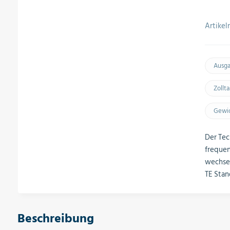
Artike
Ausg
Zollt
Gewic
Der Tec
frequen
wechsel
TE Stan
Beschreibung