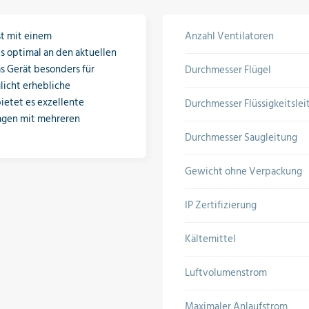
st mit einem
Anzahl Ventilatoren
s optimal an den aktuellen
as Gerät besonders für
Durchmesser Flügel
icht erhebliche
ietet es exzellente
Durchmesser Flüssigkeitslei
lagen mit mehreren
Durchmesser Saugleitung
Gewicht ohne Verpackung
IP Zertifizierung
Kältemittel
Luftvolumenstrom
Maximaler Anlaufstrom