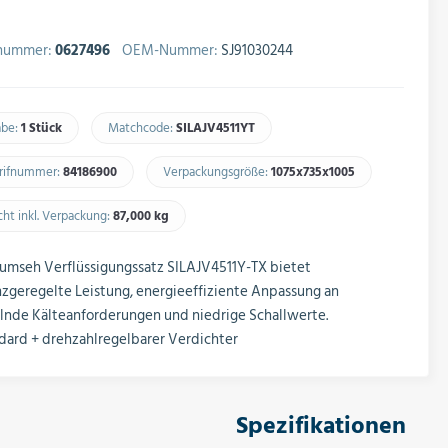
lnummer:
0627496
OEM-Nummer:
SJ91030244
abe:
1 Stück
Matchcode:
SILAJV4511YT​
arifnummer:
84186900​
Verpackungsgröße:
1075x735x1005​
ht inkl. Verpackung:
87,000 kg​
umseh Verflüssigungssatz SILAJV4511Y-TX bietet
zgeregelte Leistung, energieeffiziente Anpassung an
nde Kälteanforderungen und niedrige Schallwerte.
dard + drehzahlregelbarer Verdichter
Spezifikationen