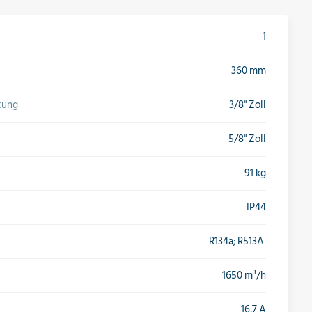
1
360 mm
tung
3/8" Zoll
5/8" Zoll
91 kg
IP44
R134a; R513A
1650 m³/h
16,7 A