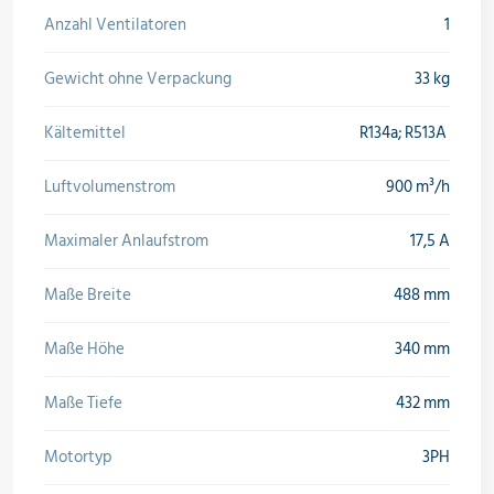
Anzahl Ventilatoren
1
Öle & Solen
Gewicht ohne Verpackung
33 kg
Werkzeuge & Messgeräte
Kältemittel
R134a; R513A
Luftvolumenstrom
900 m³/h
Wärmepumpen
Maximaler Anlaufstrom
17,5 A
Maße Breite
488 mm
Angebote
Maße Höhe
340 mm
Maße Tiefe
432 mm
Neu im Sortiment
Motortyp
3PH