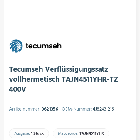
rojektierung
Kältesysteme
roduktion
Kältesatz & Kältesets
ogistik
Klimatechnik
Tecumseh Verflüssigungssatz
vollhermetisch TAJN4511YHR-TZ
400V
Motoren & Ventilatoren
Artikelnummer:
0621356
OEM-Nummer:
4J82431216
Regel- & Schaltventile
Ausgabe:
1 Stück
Matchcode:
TAJN4511YHR​