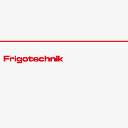
Zukunftsweisend im Kälte - Klima - Wärme Großhandel
Kontakt:
Zentrale | 040 540088-3
Bewerber | 040 540088-988
info@frigotechnik.de
Folgen Sie uns auf: