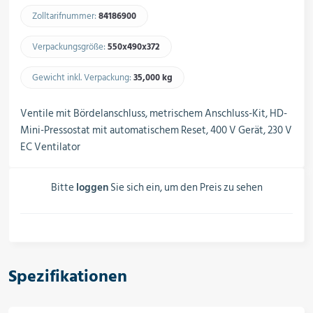
Schalter, Steuerungen &
Zolltarifnummer:
84186900​
Schaltschränke
Verpackungsgröße:
550x490x372​
Rohrleitungskomponenten
Gewicht inkl. Verpackung:
35,000 kg​
Ventile mit Bördelanschluss, metrischem Anschluss-Kit, HD-
Mini-Pressostat mit automatischem Reset, 400 V Gerät, 230 V
Installationsmaterial
EC Ventilator
Bitte
loggen
Sie sich ein, um den Preis zu sehen
Hilfs- & Verbrauchsmittel
Kältemittel & Technische Gase
Spezifikationen