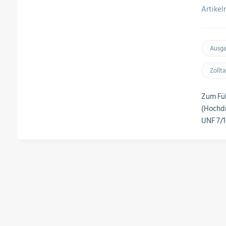
Artike
Ausg
Zollt
Zum Fül
(Hochdr
UNF 7/1