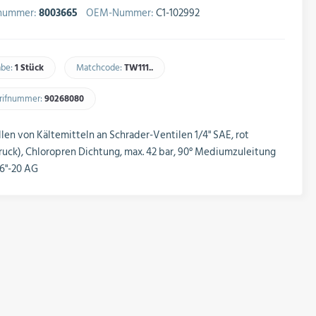
lnummer:
8003665
OEM-Nummer:
C1-102992
abe:
1 Stück
Matchcode:
TW111..​
arifnummer:
90268080​
len von Kältemitteln an Schrader-Ventilen 1/4" SAE, rot
uck), Chloropren Dichtung, max. 42 bar, 90° Mediumzuleitung
6"-20 AG