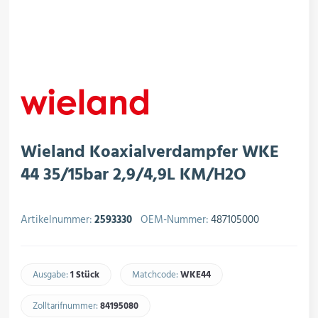
rojektierung
Kältesysteme
roduktion
Kältesatz & Kältesets
ogistik
Klimatechnik
Wieland Koaxialverdampfer WKE
44 35/15bar 2,9/4,9L KM/H2O
Motoren & Ventilatoren
Artikelnummer:
2593330
OEM-Nummer:
487105000
Regel- & Schaltventile
Ausgabe:
1 Stück
Matchcode:
WKE44​
Zolltarifnummer:
84195080​