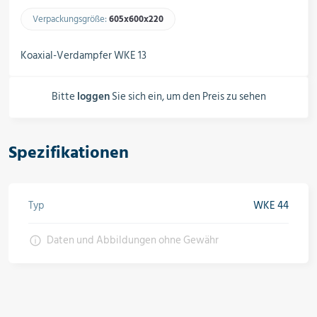
Schalter, Steuerungen &
Schaltschränke
Verpackungsgröße:
605x600x220​
Koaxial-Verdampfer WKE 13
Rohrleitungskomponenten
Bitte
loggen
Sie sich ein, um den Preis zu sehen
Installationsmaterial
Spezifikationen
Typ
WKE 44
Hilfs- & Verbrauchsmittel
Daten und Abbildungen ohne Gewähr
Kältemittel & Technische Gase