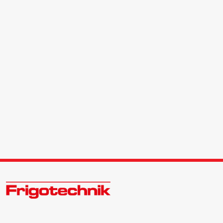
Öle & Solen
Werkzeuge & Messgeräte
Wärmepumpen
Angebote
Neu im Sortiment
Zukunftsweisend im Kälte - Klima - Wärme Großhandel