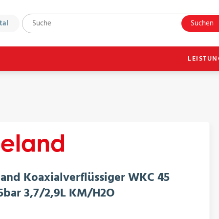
tal
Suchen
LEISTU
and Koaxialverflüssiger WKC 45
5bar 3,7/2,9L KM/H2O