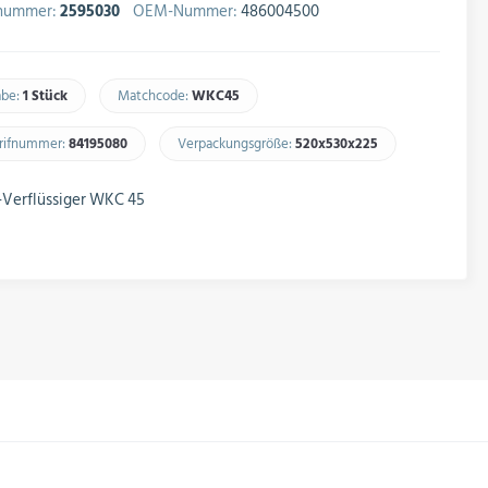
lnummer:
2595030
OEM-Nummer:
486004500
abe:
1 Stück
Matchcode:
WKC45​
arifnummer:
84195080​
Verpackungsgröße:
520x530x225​
-Verflüssiger WKC 45