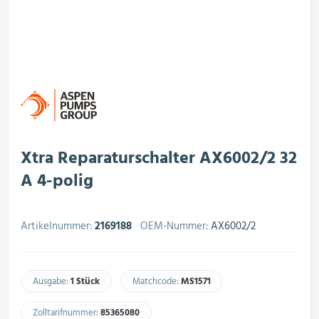
rojektierung
Kältesysteme
roduktion
Kältesatz & Kältesets
ogistik
Klimatechnik
Xtra Reparaturschalter AX6002/2 32
A 4-polig
Motoren & Ventilatoren
Artikelnummer:
2169188
OEM-Nummer:
AX6002/2
Regel- & Schaltventile
Ausgabe:
1 Stück
Matchcode:
MS1571​
Zolltarifnummer:
85365080​